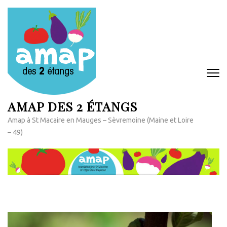
Aller
au
contenu
(Pressez
Entrée)
AMAP DES 2 ÉTANGS
Amap à St Macaire en Mauges – Sèvremoine (Maine et Loire
– 49)