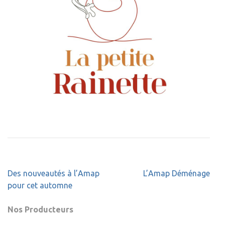
Navigation
Des nouveautés à l’Amap
L’Amap Déménage
de
pour cet automne
l’article
Nos Producteurs