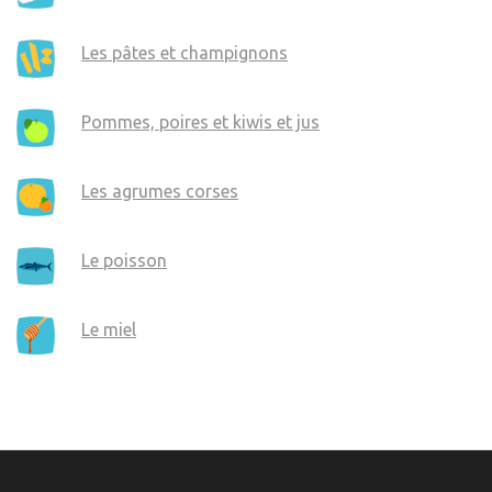
Les pâtes et champignons
Pommes, poires et kiwis et jus
Les agrumes corses
Le poisson
Le miel