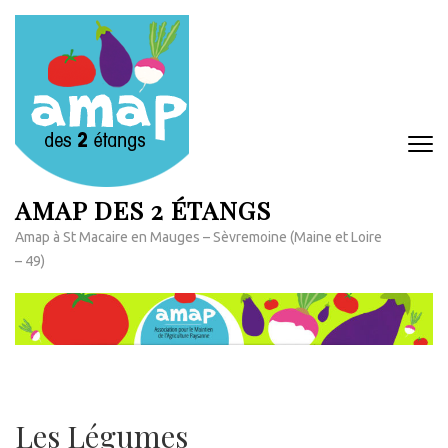
Aller
au
contenu
(Pressez
Entrée)
AMAP DES 2 ÉTANGS
Amap à St Macaire en Mauges – Sèvremoine (Maine et Loire
– 49)
Les Légumes