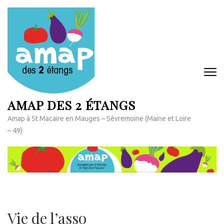
Aller
au
contenu
(Pressez
Entrée)
AMAP DES 2 ÉTANGS
Amap à St Macaire en Mauges – Sèvremoine (Maine et Loire
– 49)
Vie de l’asso