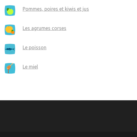
Pommes, poires et kiwis et jus
Les agrumes corses
Le poisson
Le miel