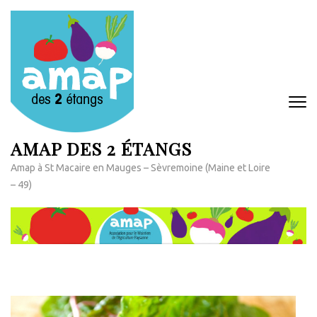
Aller
au
contenu
(Pressez
Entrée)
AMAP DES 2 ÉTANGS
Amap à St Macaire en Mauges – Sèvremoine (Maine et Loire
– 49)