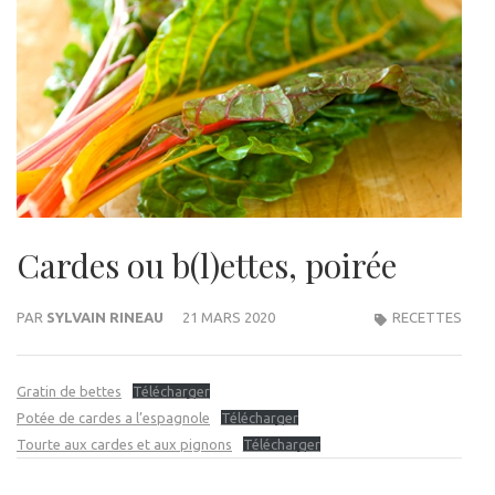
Cardes ou b(l)ettes, poirée
PAR
SYLVAIN RINEAU
21 MARS 2020
RECETTES
Gratin de bettes
Télécharger
Potée de cardes a l’espagnole
Télécharger
Tourte aux cardes et aux pignons
Télécharger